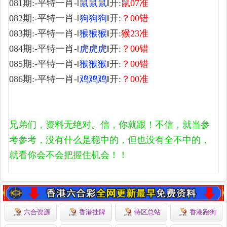
081期:-平特一肖-‖
鼠鼠鼠
‖开:
鼠07准
082期:-平特一肖-‖
狗狗狗
‖开:
？00错
083期:-平特一肖-‖
猴猴猴
‖开:
猴23准
084期:-平特一肖-‖
虎虎虎
‖开:
？00错
085期:-平特一肖-‖
猴猴猴
‖开:
？00错
086期:-平特一肖-‖
鸡鸡鸡
‖开:
？00准
兄弟们，资料无绝对。信，你就跟！不信，就当参
考参考，没有什么是稳中的，但也没有全不中的，
就看你会不会把握住机会！！
六合资源
香港挂牌
特区总站
香港跑狗