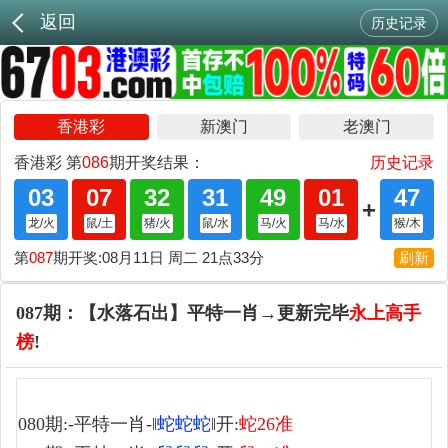
返回
历史记录
087期：【水落石出】平特一肖→更新完毕
永上高手
榜
!
080期:-平特一肖-‖
蛇蛇蛇
‖开:
蛇26准