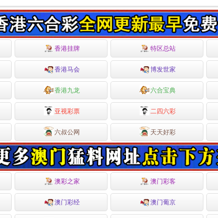
香港挂牌
特区总站
香港马会
博发世家
香港九龙
六合宝典
亚视彩票
二四六彩
六叔公网
天天好彩
澳彩之家
澳门彩客
澳门彩经
澳门葡京