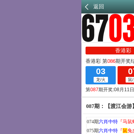
返回
087期：【渡江会
074期
六肖中特
『马鼠
075期
六肖中特
『
鼠
兔