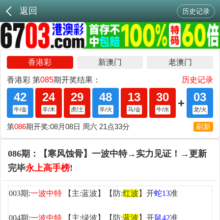
返回
历史记录
086期：【寒风蚀骨】一波中特→实力见证！→更新
完毕
永上高手榜
!
003期:
一波中特
【主:蓝波】【防:
红波
】开
蛇13
准
004期:
一波中特
【主:绿波】【防:
蓝波
】开
鼠42
准