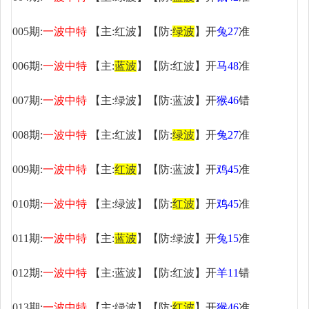
005期:
一波中特
【主:红波】【防:
绿波
】开
兔27
准
006期:
一波中特
【主:
蓝波
】【防:红波】开
马48
准
007期:
一波中特
【主:绿波】【防:蓝波】开
猴46
错
008期:
一波中特
【主:红波】【防:
绿波
】开
兔27
准
009期:
一波中特
【主:
红波
】【防:蓝波】开
鸡45
准
010期:
一波中特
【主:绿波】【防:
红波
】开
鸡45
准
011期:
一波中特
【主:
蓝波
】【防:绿波】开
兔15
准
012期:
一波中特
【主:蓝波】【防:红波】开
羊11
错
013期:
一波中特
【主:绿波】【防:
红波
】开
猴46
准