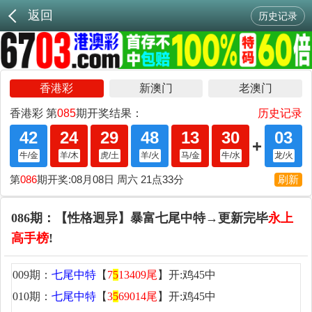
返回
历史记录
086期：【性格迥异】暴富七尾中特→更新完毕
永上
高手榜
!
009期：
七尾中特
【
7
5
13409尾
】开:鸡45中
010期：
七尾中特
【
3
5
69014尾
】开:鸡45中