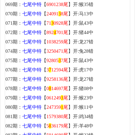
069期：
七尾中特
【
6901238尾
】开:猴35错
070期：
七尾中特
【
24091
3
8尾
】开:马13中
071期：
七尾中特
【
71
3
0928尾
】开:鼠43中
072期：
七尾中特
【
892
4
701尾
】开:猪44中
073期：
七尾中特
【
1038259尾
】开:龙27错
074期：
七尾中特
【
3250471尾
】开:兔28错
075期：
七尾中特
【
92805
3
7尾
】开:鼠43中
076期：
七尾中特
【
3
7
12594尾
】开:虎17中
077期：
七尾中特
【
9258136尾
】开:龙27错
078期：
七尾中特
【
0
8
14697尾
】开:猪08中
079期：
七尾中特
【
061249
3
尾
】开:猴23中
080期：
七尾中特
【
247359
1
尾
】开:猴11中
081期：
七尾中特
【
1579380尾
】开:鸡34错
082期：
七尾中特
【
5
8
36179尾
】开:羊48中