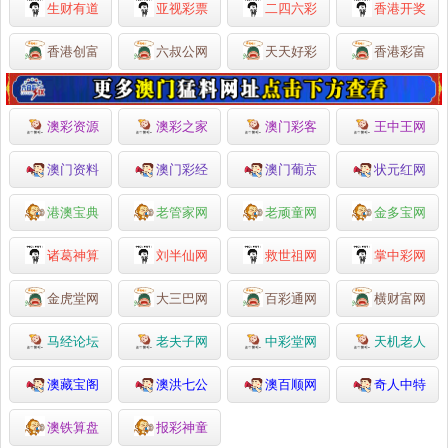
生财有道
亚视彩票
二四六彩
香港开奖
香港创富
六叔公网
天天好彩
香港彩富
澳彩资源
澳彩之家
澳门彩客
王中王网
澳门资料
澳门彩经
澳门葡京
状元红网
港澳宝典
老管家网
老顽童网
金多宝网
诸葛神算
刘半仙网
救世祖网
掌中彩网
金虎堂网
大三巴网
百彩通网
横财富网
马经论坛
老夫子网
中彩堂网
天机老人
澳藏宝阁
澳洪七公
澳百顺网
奇人中特
澳铁算盘
报彩神童