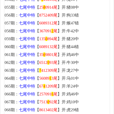
055期：
七尾中特
【
25
8
0914尾
】开:猪08中
056期：
七尾中特
【
8752409尾
】开:狗33错
057期：
七尾中特
【
6089312尾
】开:猴47错
058期：
七尾中特
【
367091
2
尾
】开:牛42中
059期：
七尾中特
【
135
0
894尾
】开:猪20中
060期：
七尾中特
【
6089132尾
】开:猪44错
061期：
七尾中特
【
35
6
9801尾
】开:鸡46中
062期：
七尾中特
【
6512
0
93尾
】开:牛30中
063期：
七尾中特
【
7
412309尾
】开:龙27中
064期：
七尾中特
【
56089
1
3尾
】开:马01中
065期：
七尾中特
【
67
4
1209尾
】开:羊24中
066期：
七尾中特
【
257091
6
尾
】开:鸡46中
067期：
七尾中特
【
7513
0
92尾
】开:鸡10中
068期：
七尾中特
【
8613402尾
】开:虎29错