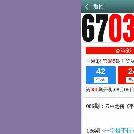
返回
086期：
云中之鹤《平
086期:
≮一字爆平特