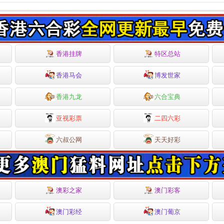
香港挂牌
特区总站
香港马会
博发世家
香港九龙
六合宝典
亚视彩票
二四六彩
六叔公网
天天好彩
澳彩之家
澳门彩客
澳门彩经
澳门葡京