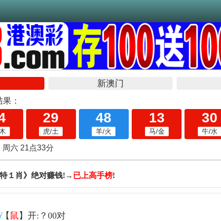
特１肖》绝对赚钱!→
已上高手榜
!
≯
【
鼠
】开:？00对