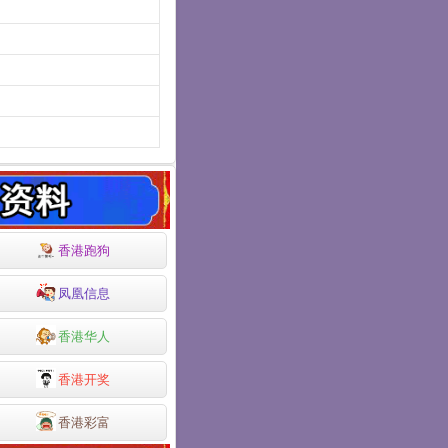
香港跑狗
凤凰信息
香港华人
香港开奖
香港彩富