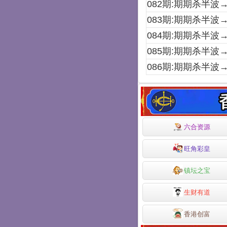
082期:期期杀半波
083期:期期杀半波
084期:期期杀半波
085期:期期杀半波
086期:期期杀半波
六合资源
旺角彩皇
镇坛之宝
生财有道
香港创富