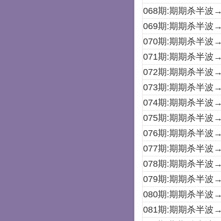
068期:期期杀半波
069期:期期杀半波
070期:期期杀半波
071期:期期杀半波
072期:期期杀半波
073期:期期杀半波
074期:期期杀半波
075期:期期杀半波
076期:期期杀半波
077期:期期杀半波
078期:期期杀半波
079期:期期杀半波
080期:期期杀半波
081期:期期杀半波