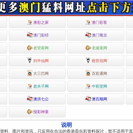
澳彩之家
澳门彩客
澳门彩经
澳门葡京
老管家网
老顽童网
刘半仙网
救世祖网
大三巴网
百彩通网
老夫子网
中彩堂网
澳洪七公
澳百顺网
报彩神童
说明
资料、图片和资讯，只应用在合法的香港⑥合彩资料探讨，暂不适用于其