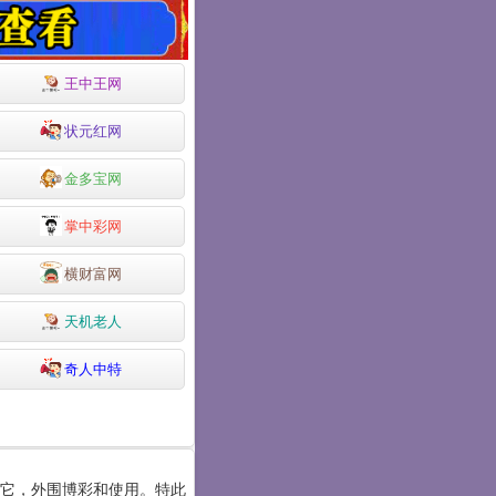
王中王网
状元红网
金多宝网
掌中彩网
横财富网
天机老人
奇人中特
它，外围博彩和使用。特此