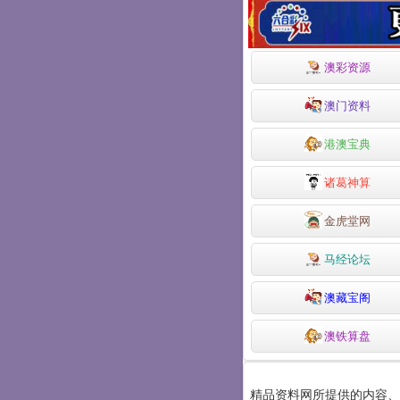
澳彩资源
澳门资料
港澳宝典
诸葛神算
金虎堂网
马经论坛
澳藏宝阁
澳铁算盘
精品资料网所提供的内容、