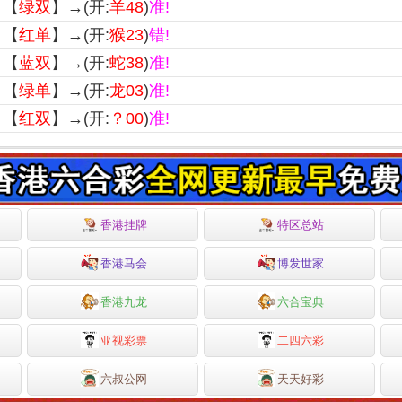
→【
绿双
】→(开:
羊48
)
准!
→【
红单
】→(开:
猴23
)
错!
→【
蓝双
】→(开:
蛇38
)
准!
→【
绿单
】→(开:
龙03
)
准!
→【
红双
】→(开:
？00
)
准!
香港挂牌
特区总站
香港马会
博发世家
香港九龙
六合宝典
亚视彩票
二四六彩
六叔公网
天天好彩