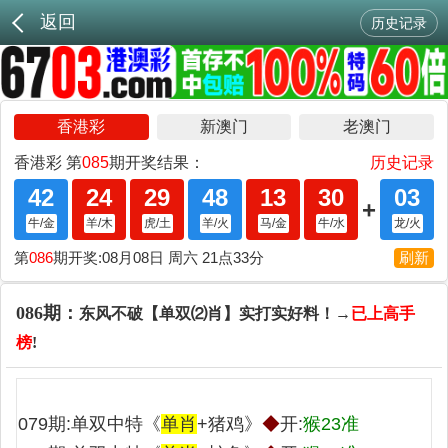
返回
历史记录
086期：
东风不破【单双⑵肖】实打实好料！→
已上高手
榜
!
079期:单双中特《
单肖
+猪鸡》
◆
开:
猴23准