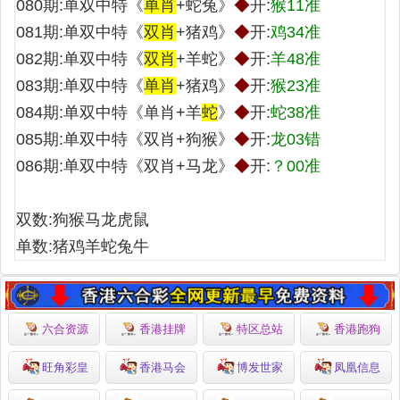
080期:单双中特《
单肖
+蛇兔》
◆
开:
猴11准
081期:单双中特《
双肖
+猪鸡》
◆
开:
鸡34准
082期:单双中特《
双肖
+羊蛇》
◆
开:
羊48准
083期:单双中特《
单肖
+猪鸡》
◆
开:
猴23准
084期:单双中特《单肖+羊
蛇
》
◆
开:
蛇38准
085期:单双中特《双肖+狗猴》
◆
开:
龙03错
086期:单双中特《双肖+马龙》
◆
开:
？00准
双数:狗猴马龙虎鼠
单数:猪鸡羊蛇兔牛
六合资源
香港挂牌
特区总站
香港跑狗
旺角彩皇
香港马会
博发世家
凤凰信息