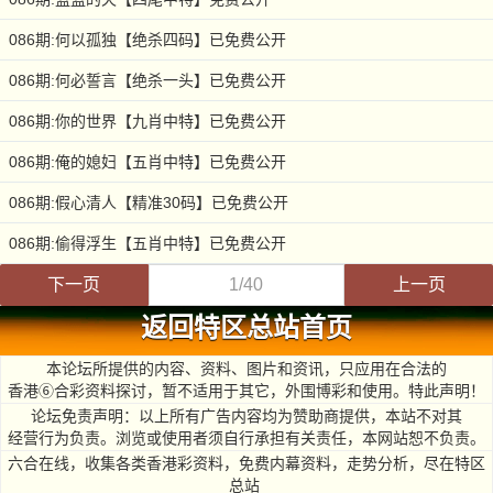
086期:何以孤独【绝杀四码】已免费公开
086期:何必誓言【绝杀一头】已免费公开
086期:你的世界【九肖中特】已免费公开
086期:俺的媳妇【五肖中特】已免费公开
086期:假心清人【精准30码】已免费公开
086期:偷得浮生【五肖中特】已免费公开
下一页
1/40
上一页
返回特区总站首页
本论坛所提供的内容、资料、图片和资讯，只应用在合法的
香港⑥合彩资料探讨，暂不适用于其它，外围博彩和使用。特此声明！
论坛免责声明：以上所有广告内容均为赞助商提供，本站不对其
经营行为负责。浏览或使用者须自行承担有关责任，本网站恕不负责。
六合在线，收集各类香港彩资料，免费内幕资料，走势分析，尽在特区
总站