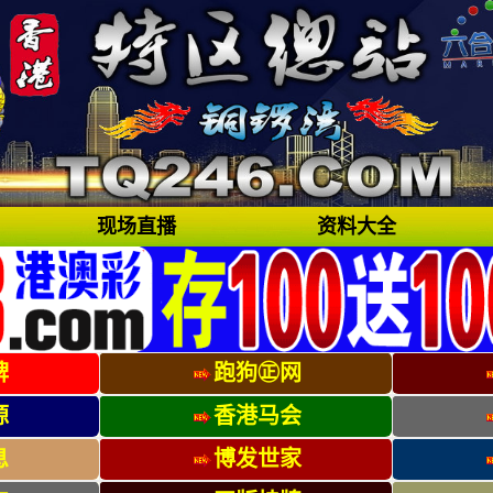
现场直播
资料大全
牌
跑狗㊣网
源
香港马会
息
博发世家