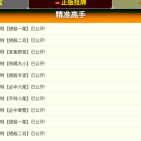
宝
正版挂牌
精准高手
中特【絕殺一尾】已公开!
中特【絕殺二肖】已公开!
中特【家畜野兽】已公开!
中特【特碼大小】已公开!
中特【絕殺半波】已公开!
中特【必中六尾】已公开!
中特【平特③尾】已公开!
中特【必中單雙】已公开!
中特【絕殺一尾】已公开!
中特【絕殺二肖】已公开!