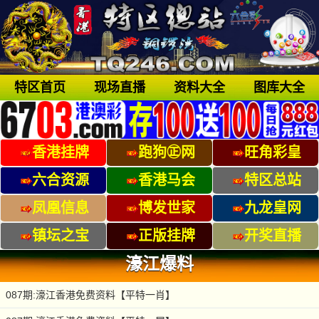
特区首页
现场直播
资料大全
图库大全
香港挂牌
跑狗㊣网
旺角彩皇
六合资源
香港马会
特区总站
凤凰信息
博发世家
九龙皇网
镇坛之宝
正版挂牌
开奖直播
濠江爆料
087期:濠江香港免费资料【平特一肖】