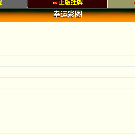
宝
正版挂牌
幸运彩图