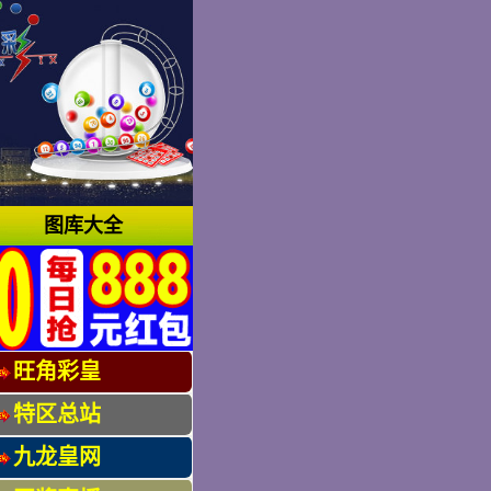
图库大全
旺角彩皇
特区总站
九龙皇网