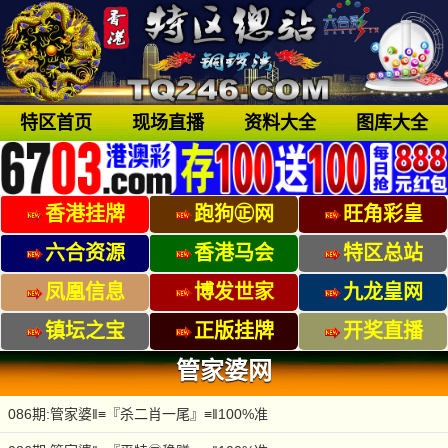
特区首页
现场直播
资料大全
图库大全
香港挂牌
跑狗㊣网
旺角彩皇
六合资源
香港马会
特区总站
凤凰信息
博发世家
九龙皇网
镇坛之宝
正版挂牌
开奖直播
管家婆网
086期:管家婆‖≡『杀二肖一尾』≡‖100%准