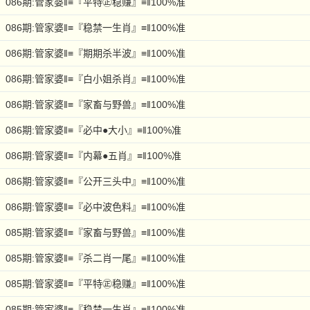
086期:管家婆‖≡『平特㊣稳赚』≡‖100%准
086期:管家婆‖≡『稳禁一生肖』≡‖100%准
086期:管家婆‖≡『期期杀半波』≡‖100%准
086期:管家婆‖≡『白小姐杀肖』≡‖100%准
086期:管家婆‖≡『家畜与野兽』≡‖100%准
086期:管家婆‖≡『必中●大小』≡‖100%准
086期:管家婆‖≡『内幕●五肖』≡‖100%准
086期:管家婆‖≡『公开三头中』≡‖100%准
086期:管家婆‖≡『必中波色料』≡‖100%准
085期:管家婆‖≡『家畜与野兽』≡‖100%准
085期:管家婆‖≡『杀二肖一尾』≡‖100%准
085期:管家婆‖≡『平特㊣稳赚』≡‖100%准
085期:管家婆‖≡『稳禁一生肖』≡‖100%准