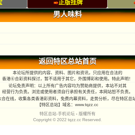
宝
正版挂牌
男人味料
返回特区总站首页
本论坛所提供的内容、资料、图片和资讯，只应用在合法的
香港⑥合彩资料探讨，暂不适用于其它，外围博彩和使用。特此声明！
论坛免责声明：以上所有广告内容均为赞助商提供，本站不对其
经营行为负责。浏览或使用者须自行承担有关责任，本网站恕不负责。
六合在线，收集各类香港彩资料，免费内幕资料，走势分析，尽在特区总
【特区总站】域名：www.tqzz.cc
特区总站-手机论坛
-
版權所有
Copyright © 2022 tqzz.cc Reserved.