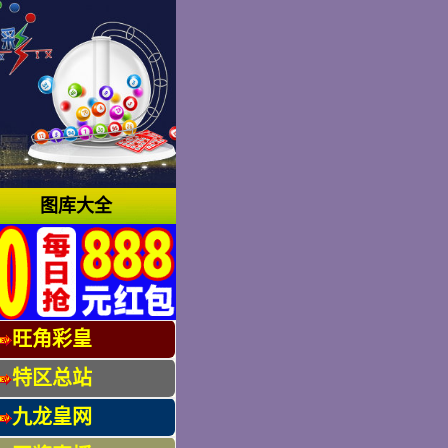
图库大全
旺角彩皇
特区总站
九龙皇网