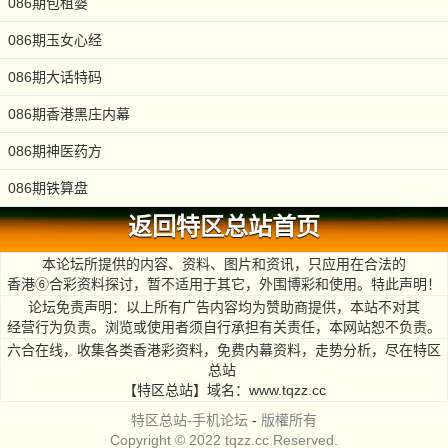
086期包租婆
086期玉女心经
086期大话特码
086期香港黑庄内幕
086期神医药方
086期铁算盘
返回特区总站首页
本论坛所提供的内容、资料、图片和资讯，只应用在合法的
香港⑥合彩资料探讨，暂不适用于其它，外围博彩和使用。特此声明！
论坛免责声明：以上所有广告内容均为赞助商提供，本站不对其
经营行为负责。浏览或使用者须自行承担有关责任，本网站恕不负责。
六合在线，收集各类香港彩资料，免费内幕资料，走势分析，尽在特区
总站
【特区总站】域名：www.tqzz.cc
特区总站-手机论坛
-
版權所有
Copyright © 2022 tqzz.cc Reserved.