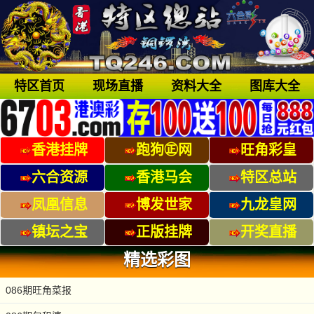
特区首页
现场直播
资料大全
图库大全
香港挂牌
跑狗㊣网
旺角彩皇
六合资源
香港马会
特区总站
凤凰信息
博发世家
九龙皇网
镇坛之宝
正版挂牌
开奖直播
精选彩图
086期旺角菜报