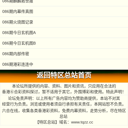
086期麒麟救世报
086期内幕传真图
086期火烧图记录
086期今日玄机图A
086期今日玄机图B
086期内部传密
086期港彩连连中
返回特区总站首页
本论坛所提供的内容、资料、图片和资讯，只应用在合法的
香港⑥合彩资料探讨，暂不适用于其它，外围博彩和使用。特此声明！
论坛免责声明：以上所有广告内容均为赞助商提供，本站不对其
经营行为负责。浏览或使用者须自行承担有关责任，本网站恕不负责。
六合在线，收集各类香港彩资料，免费内幕资料，走势分析，尽在特区
总站
【特区总站】域名：www.tqzz.cc