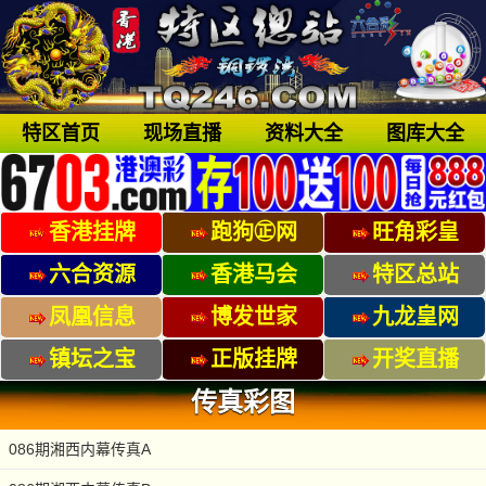
特区首页
现场直播
资料大全
图库大全
香港挂牌
跑狗㊣网
旺角彩皇
六合资源
香港马会
特区总站
凤凰信息
博发世家
九龙皇网
镇坛之宝
正版挂牌
开奖直播
传真彩图
086期湘西内幕传真A