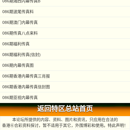
086期湘西内幕传真B
086期波尾传真料
086期澳门内幕传真
086期传真八点来料
086期福利传真
086期福利传真(信封)
086期内幕传真图
086期香港内幕传真三肖报
086期香港内幕传真信封图
086期亚视内幕传真
返回特区总站首页
本论坛所提供的内容、资料、图片和资讯，只应用在合法的
香港⑥合彩资料探讨，暂不适用于其它，外围博彩和使用。特此声明！