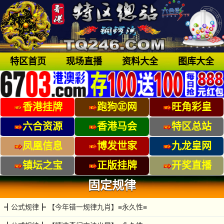
特区首页
现场直播
资料大全
图库大全
香港挂牌
跑狗㊣网
旺角彩皇
六合资源
香港马会
特区总站
凤凰信息
博发世家
九龙皇网
镇坛之宝
正版挂牌
开奖直播
固定规律
┫公式规律┣ 【今年错一规律九肖】≡永久性≡