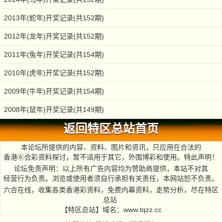
2013年(蛇年)开奖记录(共152期)
2012年(龙年)开奖记录(共152期)
2011年(兔年)开奖记录(共154期)
2010年(虎年)开奖记录(共152期)
2009年(牛年)开奖记录(共154期)
2008年(鼠年)开奖记录(共149期)
返回特区总站首页
本论坛所提供的内容、资料、图片和资讯，只应用在合法的
香港⑥合彩资料探讨，暂不适用于其它，外围博彩和使用。特此声明！
论坛免责声明：以上所有广告内容均为赞助商提供，本站不对其
经营行为负责。浏览或使用者须自行承担有关责任，本网站恕不负责。
六合在线，收集各类香港彩资料，免费内幕资料，走势分析，尽在特区
总站
【特区总站】域名：www.tqzz.cc