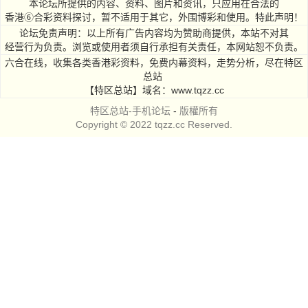
本论坛所提供的内容、资料、图片和资讯，只应用在合法的
香港⑥合彩资料探讨，暂不适用于其它，外围博彩和使用。特此声明！
论坛免责声明：以上所有广告内容均为赞助商提供，本站不对其
经营行为负责。浏览或使用者须自行承担有关责任，本网站恕不负责。
六合在线，收集各类香港彩资料，免费内幕资料，走势分析，尽在特区
总站
【特区总站】域名：www.tqzz.cc
特区总站-手机论坛
-
版權所有
Copyright © 2022 tqzz.cc Reserved.