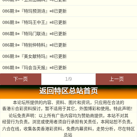
086期:‖≡『特玛预测诗』≡‖已更新
086期:‖≡『特玛王中王』≡‖已更新
086期:‖≡『特玛门联诗』≡‖已更新
086期:‖≡『特别仲特料』≡‖已更新
086期:‖≡『美女献特玛』≡‖已更新
086期:‖≡『玛会当天报』≡‖已更新
下一页
1/9
上一页
返回特区总站首页
本论坛所提供的内容、资料、图片和资讯，只应用在合法的
香港⑥合彩资料探讨，暂不适用于其它，外围博彩和使用。特此声明！
论坛免责声明：以上所有广告内容均为赞助商提供，本站不对其
经营行为负责。浏览或使用者须自行承担有关责任，本网站恕不负责。
六合在线，收集各类香港彩资料，免费内幕资料，走势分析，尽在特区
总站