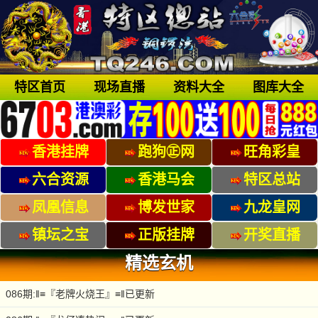
特区首页
现场直播
资料大全
图库大全
香港挂牌
跑狗㊣网
旺角彩皇
六合资源
香港马会
特区总站
凤凰信息
博发世家
九龙皇网
镇坛之宝
正版挂牌
开奖直播
精选玄机
086期:‖≡『老牌火烧王』≡‖已更新