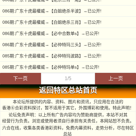
086期:广东十虎最權威→【白姐绝杀半波】→已公开!
086期:广东十虎最權威→【白姐绝杀三肖】→已公开!
086期:广东十虎最權威→【必中合数单s】→已公开!
086期:广东十虎最權威→【必仲特玛三头】→已公开!
085期:广东十虎最權威→【必仲特玛波路】→已公开!
085期:广东十虎最權威→【必仲特玛单s】→已公开!
下一页
1/5
上一页
返回特区总站首页
本论坛所提供的内容、资料、图片和资讯，只应用在合法的
香港⑥合彩资料探讨，暂不适用于其它，外围博彩和使用。特此声明！
论坛免责声明：以上所有广告内容均为赞助商提供，本站不对其
经营行为负责。浏览或使用者须自行承担有关责任，本网站恕不负责。
六合在线，收集各类香港彩资料，免费内幕资料，走势分析，尽在特区
总站