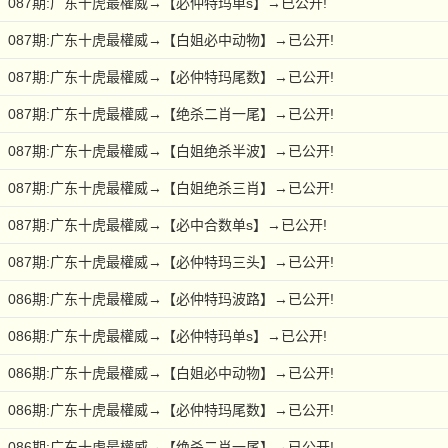
087期:广东十虎最權威→【必仲特玛单s】→已公开!
087期:广东十虎最權威→【白姐必中动物】→已公开!
087期:广东十虎最權威→【必仲特玛尾数】→已公开!
087期:广东十虎最權威→【绝杀二肖一尾】→已公开!
087期:广东十虎最權威→【白姐绝杀半波】→已公开!
087期:广东十虎最權威→【白姐绝杀三肖】→已公开!
087期:广东十虎最權威→【必中合数单s】→已公开!
087期:广东十虎最權威→【必仲特玛三头】→已公开!
086期:广东十虎最權威→【必仲特玛波路】→已公开!
086期:广东十虎最權威→【必仲特玛单s】→已公开!
086期:广东十虎最權威→【白姐必中动物】→已公开!
086期:广东十虎最權威→【必仲特玛尾数】→已公开!
086期:广东十虎最權威→【绝杀二肖一尾】→已公开!