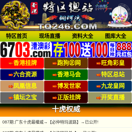
特区首页
现场直播
资料大全
图库大全
香港挂牌
跑狗㊣网
旺角彩皇
六合资源
香港马会
特区总站
凤凰信息
博发世家
九龙皇网
镇坛之宝
正版挂牌
开奖直播
十虎权威
087期:广东十虎最權威→【必仲特玛波路】→已公开!