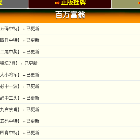
宝
正版挂牌
百万富翁
◇五码中特】←已更新
◇四肖中特】←已更新
◇二尾中奖】←已更新
◇镇坛7肖】←已更新
◇大小将军】←已更新
◇必中一波】←已更新
◇必中三头】→已更新
◇九宫禁肖】←已更新
◇五码中特】←已更新
◇四肖中特】←已更新