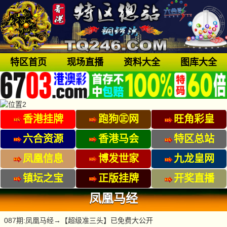
特区首页
现场直播
资料大全
图库大全
香港挂牌
跑狗㊣网
旺角彩皇
六合资源
香港马会
特区总站
凤凰信息
博发世家
九龙皇网
镇坛之宝
正版挂牌
开奖直播
凤凰马经
087期:凤凰马经→【超级准三头】已免费大公开