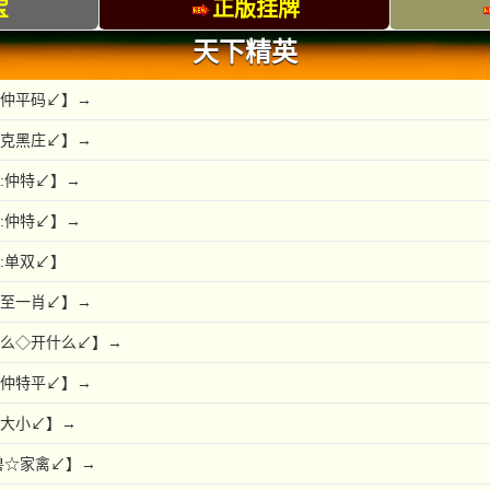
宝
正版挂牌
天下精英
码仲平码↙】→
肖克黑庄↙】→
碼:仲特↙】→
波:仲特↙】→
:单双↙】
肖至一肖↙】→
什么◇开什么↙】→
肖仲特平↙】→
玛大小↙】→
野兽☆家禽↙】→