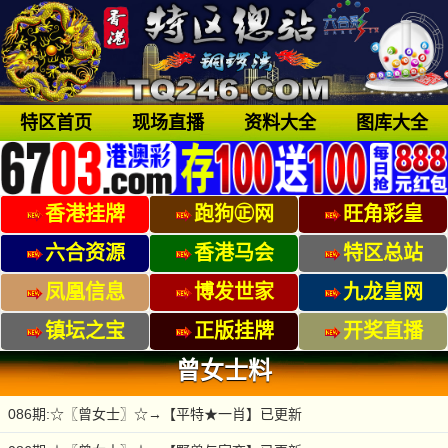
特区首页
现场直播
资料大全
图库大全
香港挂牌
跑狗㊣网
旺角彩皇
六合资源
香港马会
特区总站
凤凰信息
博发世家
九龙皇网
镇坛之宝
正版挂牌
开奖直播
曾女士料
086期:☆〖曾女士〗☆→【平特★一肖】已更新