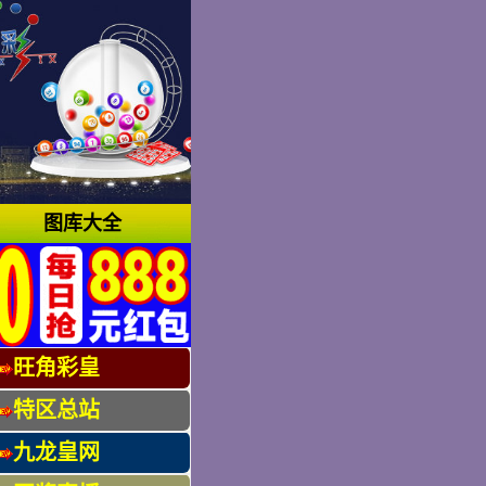
图库大全
旺角彩皇
特区总站
九龙皇网