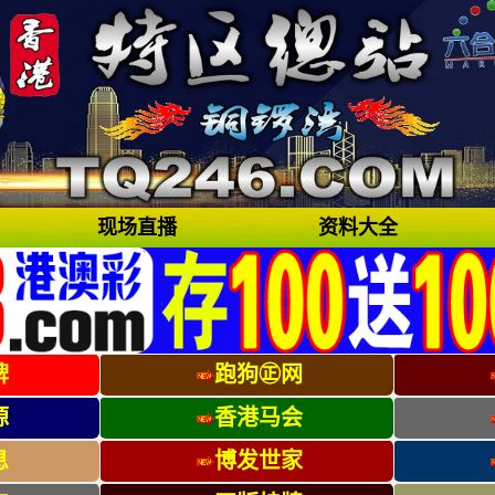
现场直播
资料大全
牌
跑狗㊣网
源
香港马会
息
博发世家