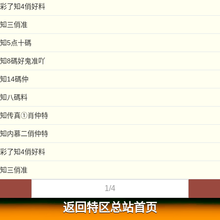
中彩了知4俏好料
了知三俏准
了知5点十碼
了知8碼好鬼准吖
知14碼仲
了知八碼料
了知传真①肖仲特
了知内慕二俏仲特
中彩了知4俏好料
了知三俏准
1/4
返回特区总站首页