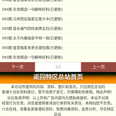
084期:东宫精选一句解特好料(已更新)
083期:元帅西征独家五尾大中(已更新)
083期:县长福气四柱金牌五玛(已更新)
083期:太子内幕独家平特一俏(已更新)
083期:皇室独家发表无错包围(已更新)
083期:东宫精选一句解特好料(已更新)
下一页
1/3
上一页
返回特区总站首页
本论坛所提供的内容、资料、图片和资讯，只应用在合法的
香港⑥合彩资料探讨，暂不适用于其它，外围博彩和使用。特此声明！
论坛免责声明：以上所有广告内容均为赞助商提供，本站不对其
经营行为负责。浏览或使用者须自行承担有关责任，本网站恕不负责。
六合在线，收集各类香港彩资料，免费内幕资料，走势分析，尽在特区
总站