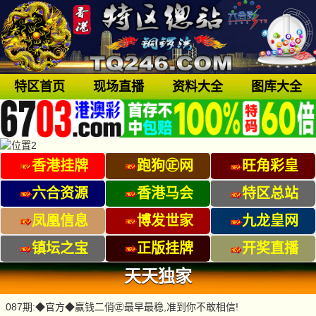
特区首页
现场直播
资料大全
图库大全
香港挂牌
跑狗㊣网
旺角彩皇
六合资源
香港马会
特区总站
凤凰信息
博发世家
九龙皇网
镇坛之宝
正版挂牌
开奖直播
天天独家
087期:◆官方◆赢钱二俏㊣最早最稳,准到你不敢相信!