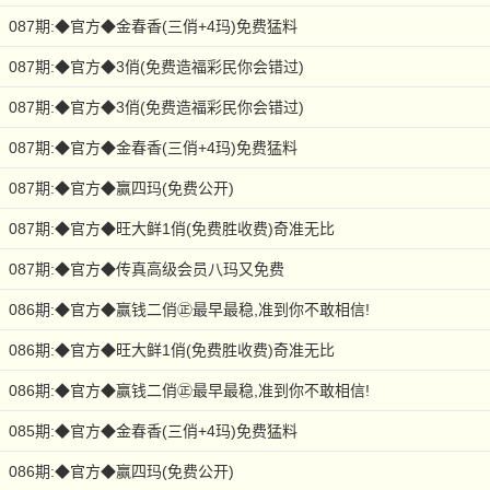
087期:◆官方◆金春香(三俏+4玛)免费猛料
087期:◆官方◆3俏(免费造福彩民你会错过)
087期:◆官方◆3俏(免费造福彩民你会错过)
087期:◆官方◆金春香(三俏+4玛)免费猛料
087期:◆官方◆赢四玛(免费公开)
087期:◆官方◆旺大鲜1俏(免费胜收费)奇准无比
087期:◆官方◆传真高级会员八玛又免费
086期:◆官方◆赢钱二俏㊣最早最稳,准到你不敢相信!
086期:◆官方◆旺大鲜1俏(免费胜收费)奇准无比
086期:◆官方◆赢钱二俏㊣最早最稳,准到你不敢相信!
085期:◆官方◆金春香(三俏+4玛)免费猛料
086期:◆官方◆赢四玛(免费公开)