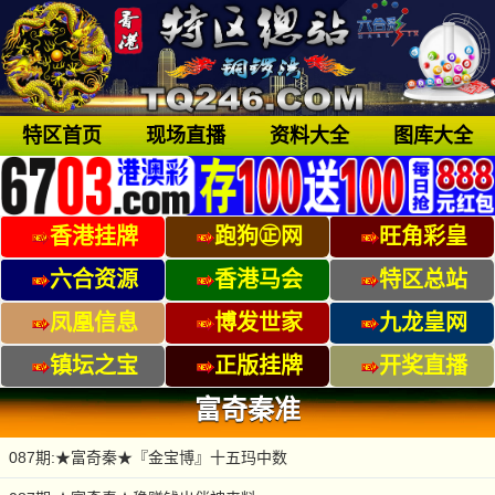
特区首页
现场直播
资料大全
图库大全
香港挂牌
跑狗㊣网
旺角彩皇
六合资源
香港马会
特区总站
凤凰信息
博发世家
九龙皇网
镇坛之宝
正版挂牌
开奖直播
富奇秦准
087期:★富奇秦★『金宝博』十五玛中数