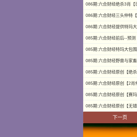
086期:六合财经绝杀3肖
086期:六合财经三头仲特
086期:六合财经提供特玛
085期:六合财经前后--预
085期:六合财经特玛大包
085期:六合财经野兽与家
085期:六合财经原创【绝
085期:六合财经原创【2
085期:六合财经原创【赛
085期:六合财经原创【无
下一页