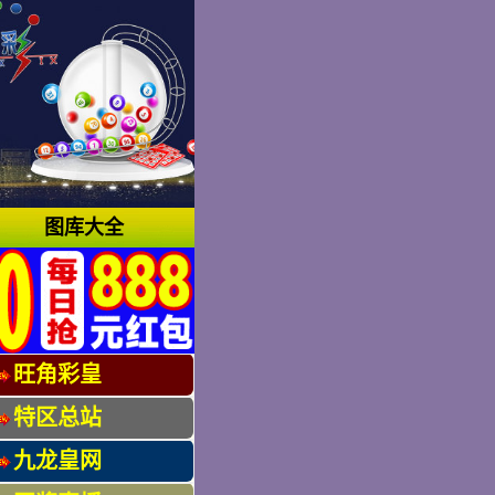
图库大全
旺角彩皇
特区总站
九龙皇网