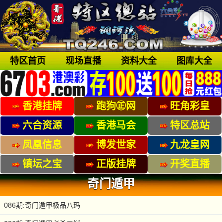
特区首页
现场直播
资料大全
图库大全
香港挂牌
跑狗㊣网
旺角彩皇
六合资源
香港马会
特区总站
凤凰信息
博发世家
九龙皇网
镇坛之宝
正版挂牌
开奖直播
奇门遁甲
086期:奇门遁甲极品八玛