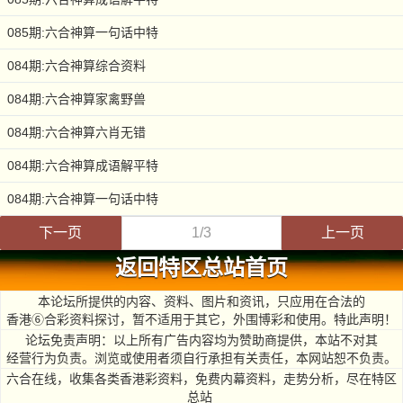
085期:六合神算一句话中特
084期:六合神算综合资料
084期:六合神算家禽野兽
084期:六合神算六肖无错
084期:六合神算成语解平特
084期:六合神算一句话中特
下一页
1/3
上一页
返回特区总站首页
本论坛所提供的内容、资料、图片和资讯，只应用在合法的
香港⑥合彩资料探讨，暂不适用于其它，外围博彩和使用。特此声明！
论坛免责声明：以上所有广告内容均为赞助商提供，本站不对其
经营行为负责。浏览或使用者须自行承担有关责任，本网站恕不负责。
六合在线，收集各类香港彩资料，免费内幕资料，走势分析，尽在特区
总站