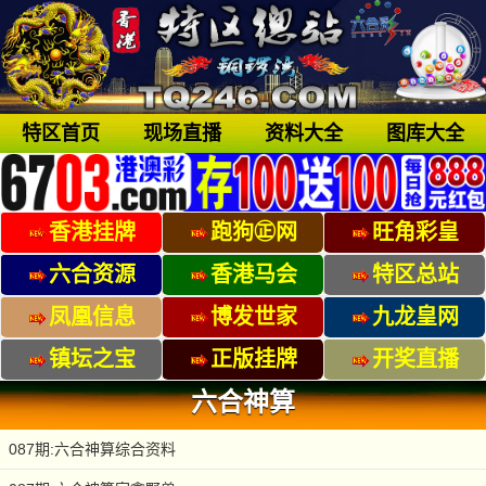
特区首页
现场直播
资料大全
图库大全
香港挂牌
跑狗㊣网
旺角彩皇
六合资源
香港马会
特区总站
凤凰信息
博发世家
九龙皇网
镇坛之宝
正版挂牌
开奖直播
六合神算
087期:六合神算综合资料