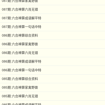
087期:六合神算家禽野兽
087期:六合神算六肖无错
087期:六合神算成语解平特
087期:六合神算一句话中特
086期:六合神算综合资料
086期:六合神算家禽野兽
086期:六合神算六肖无错
086期:六合神算成语解平特
086期:六合神算一句话中特
085期:六合神算综合资料
085期:六合神算家禽野兽
085期:六合神算六肖无错
085期:六合神算成语解平特