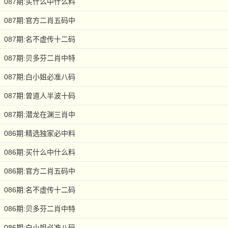
087期:买什么中什么料
087期:官方二肖五码中
087期:名不虚传十二码
087期:贝多芬二肖中特
087期:白小姐必准八码
087期:曾道人半波十码
087期:潜龙在渊三肖中
086期:精选独家必中料
086期:买什么中什么料
086期:官方二肖五码中
086期:名不虚传十二码
086期:贝多芬二肖中特
086期:白小姐必准八码