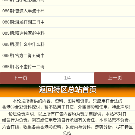
086期:曾道人半波十码
086期:潜龙在渊三肖中
085期:精选独家必中料
085期:买什么中什么料
085期:官方二肖五码中
085期:名不虚传十二码
下一页
1/4
上一页
返回特区总站首页
本论坛所提供的内容、资料、图片和资讯，只应用在合法的
香港⑥合彩资料探讨，暂不适用于其它，外围博彩和使用。特此声明！
论坛免责声明：以上所有广告内容均为赞助商提供，本站不对其
经营行为负责。浏览或使用者须自行承担有关责任，本网站恕不负责。
六合在线，收集各类香港彩资料，免费内幕资料，走势分析，尽在特区
总站