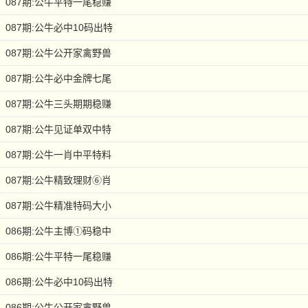
087期:公牛平特一尾稳赚
087期:公牛必中10码出特
087期:公牛公开家禽野兽
087期:公牛必中金牌七尾
087期:公牛三头期期稳赚
087期:公牛见证单双中特
087期:公牛一肖中平特料
087期:公牛精致理财⑥肖
087期:公牛精准特码大小
086期:公牛主博①码稳中
086期:公牛平特一尾稳赚
086期:公牛必中10码出特
086期:公牛公开家禽野兽