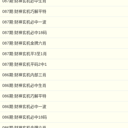
087期:财神玄机必中生肖
087期:财神玄机巧解平特
087期:财神玄机必中一波
087期:财神玄机必中18码
087期:财神玄机金牌六肖
087期:财神玄机平3至1肖
087期:财神玄机平码2中1
086期:财神玄机内部三肖
086期:财神玄机必中生肖
086期:财神玄机巧解平特
086期:财神玄机必中一波
086期:财神玄机必中18码
086期:财神玄机金牌六肖